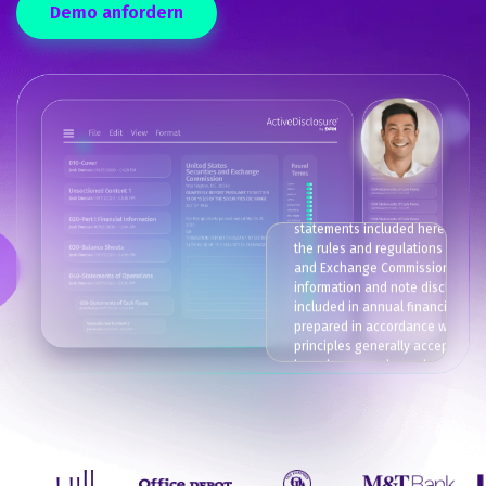
Demo anfordern
We have prepared our unaudited
condensed consolidated financi
statements included herein purs
the rules and regulations of the 
and Exchange Commission. Cert
information and note disclosure
included in annual financial sta
prepared in accordance with ac
principles generally accepted in 
have been condensed or omitte
pursuant to these rules and regu
although we have strong though
the disclosures made are adequ
make the information not mislead
our opinion, the unaudited inter
condensed consolidated financi