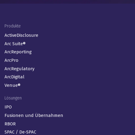
Footer Menu (DE)
Produkte
ActiveDisclosure
Arc Suite®
ArcReporting
ArcPro
ArcRegulatory
ArcDigital
Venue®
Lösungen
IPO
Fusionen und Übernahmen
RBOR
SPAC / De-SPAC