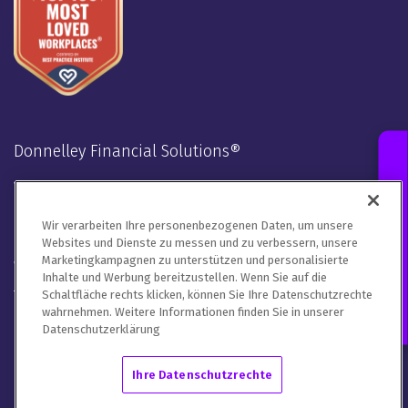
Donnelley Financial Solutions®
Verbunden bleiben
Contact an Expert
LinkedIn
Twitter
Facebook
Instagram
Youtube
Wir verarbeiten Ihre personenbezogenen Daten, um unsere
Websites und Dienste zu messen und zu verbessern, unsere
Marketingkampagnen zu unterstützen und personalisierte
Wir behandeln Ihre Kontaktdaten in Übereinstimmung mit
Inhalte und Werbung bereitzustellen. Wenn Sie auf die
unserer Datenschutzerklärung
,
der Cookie-Richtlinie
und den
Schaltfläche rechts klicken, können Sie Ihre Datenschutzrechte
Nutzungsbestimmungen.
wahrnehmen. Weitere Informationen finden Sie in unserer
Datenschutzerklärung
Bitte teilen Sie uns mit, wie Sie mit DFIN kommunizieren
möchten. Sie können sich von allen Mitteilungen abmelden oder
Ihre Datenschutzrechte
Ihre Präferenzen
hier anpassen
.