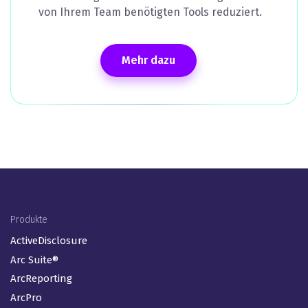
von Ihrem Team benötigten Tools reduziert.
Mehr dazu
Footer Menu (DE)
Produkte
ActiveDisclosure
Arc Suite®
ArcReporting
ArcPro