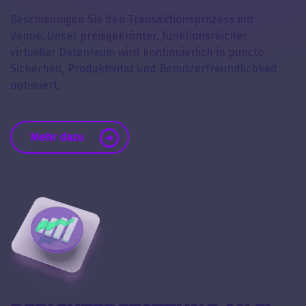
Beschleunigen Sie den Transaktionsprozess mit
Venue. Unser preisgekrönter, funktionsreicher
virtueller Datenraum wird kontinuierlich in puncto
Sicherheit, Produktivität und Benutzerfreundlichkeit
optimiert.
Mehr dazu