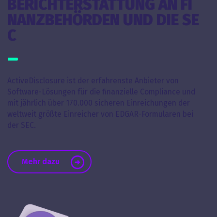
BERICHTERSTATTUNG AN FI
NANZBEHÖRDEN UND DIE SE
C
ActiveDisclosure ist der erfahrenste Anbieter von
Software-Lösungen für die finanzielle Compliance und
mit jährlich über 170.000 sicheren Einreichungen der
weltweit größte Einreicher von EDGAR-Formularen bei
der SEC.
Mehr dazu