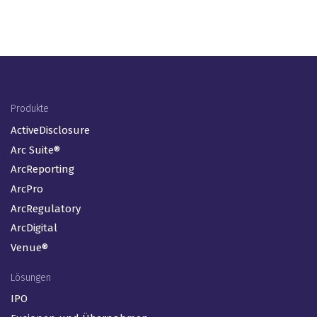
Footer Menu (DE)
Produkte
ActiveDisclosure
Arc Suite®
ArcReporting
ArcPro
ArcRegulatory
ArcDigital
Venue®
Lösungen
IPO