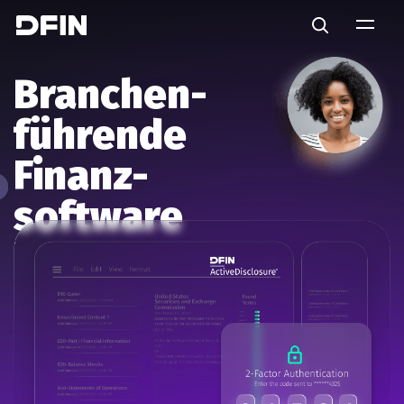
Skip to main content
Search
Branchen-
führende
Finanz-
software