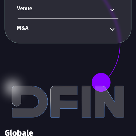
Venue
M&A
Globale