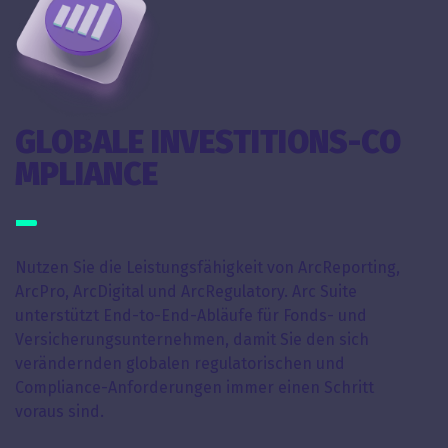
GLOBALE INVESTITIONS-CO
MPLIANCE
Nutzen Sie die Leistungsfähigkeit von ArcReporting,
ArcPro, ArcDigital und ArcRegulatory. Arc Suite
unterstützt End-to-End-Abläufe für Fonds- und
Versicherungsunternehmen, damit Sie den sich
verändernden globalen regulatorischen und
Compliance-Anforderungen immer einen Schritt
voraus sind.