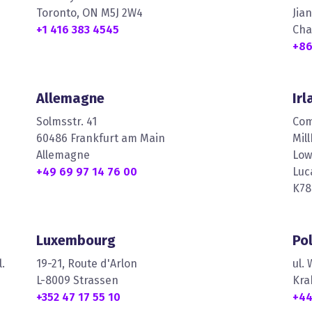
Toronto, ON M5J 2W4
Jia
+1 416 383 4545
Cha
+86
Allemagne
Ir
Solmsstr. 41
Com
60486 Frankfurt am Main
Mil
Allemagne
Low
+49 69 97 14 76 00
Luc
K78
Luxembourg
Po
.
19-21, Route d'Arlon
ul.
L-8009 Strassen
Kra
+352 47 17 55 10
+44