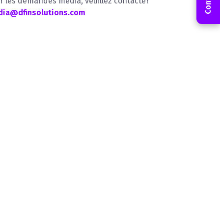
r les demandes média, veuillez contacter
ia@dfinsolutions.com