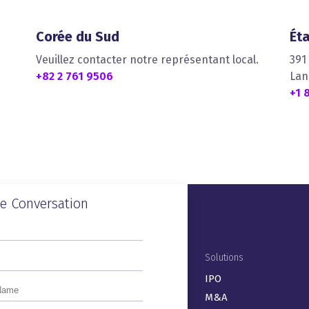
Corée du Sud
Ét
Veuillez contacter notre représentant local.
391
+82 2 761 9506
Lan
+1 
he Conversation
Footer Menu (FR)
Produits
Solutions
ActiveDisclosure
IPO
Arc Suite®
M&A