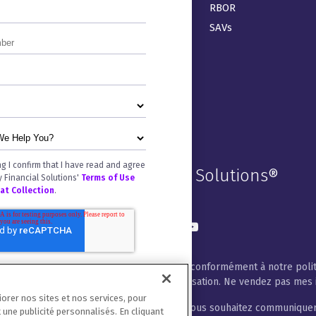
ArcReporting
RBOR
ArcPro
SAVs
ArcRegulatory
ArcDigital
Venue®
ng I confirm that I have read and agree
Donnelley Financial Solutions®
y Financial Solutions'
Terms of Use
 at Collection
.
Restez connecté
LinkedIn
Twitter
Facebook
Instagram
Youtube
Nous traiterons vos coordonnées conformément à notre poli
de cookies
et aux conditions d'utilisation. Ne vendez pas mes
rer nos sites et nos services, pour
Veuillez nous indiquer comment vous souhaitez communiquer 
une publicité personnalisés. En cliquant