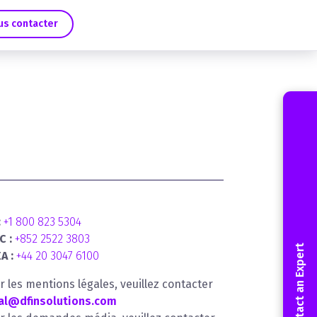
us contacter
:
+1 800 823 5304
C :
+852 2522 3803
Contact an Expert
A :
+44 20 3047 6100
r les mentions légales, veuillez contacter
al@dfinsolutions.com