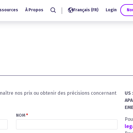
ssources
À Propos
Français (FR)
Login
No
Search
nnaître nos prix ou obtenir des précisions concernant
US 
APA
EME
NOM
*
Pou
leg