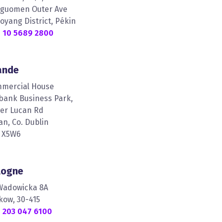
nguomen Outer Ave
oyang District, Pékin
 10 5689 2800
lande
mercial House
lbank Business Park,
er Lucan Rd
an, Co. Dublin
 X5W6
logne
 Wadowicka 8A
kow, 30-415
 203 047 6100