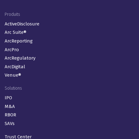
Footer Menu (FR)
Produits
ActiveDisclosure
Arc Suite®
ArcReporting
ArcPro
ArcRegulatory
ArcDigital
Venue®
Solutions
IPO
M&A
RBOR
SAVs
Trust Center