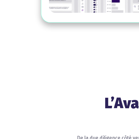
L’Av
De la due diligence côté v