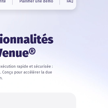
rité
Planifier une démo
FAQ
ionnalités
 Venue®
xécution rapide et sécurisée :
e. Conçu pour accélérer la due
n.