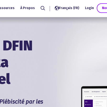
ssources
À Propos
Français (FR)
Login
No
Search
 DFIN
ta
el
Plébiscité par les