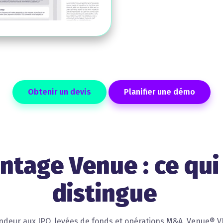
Obtenir un devis
Planifier une démo
antage Venue : ce qui
distingue
endeur aux IPO, levées de fonds et opérations M&A, Venue® VD