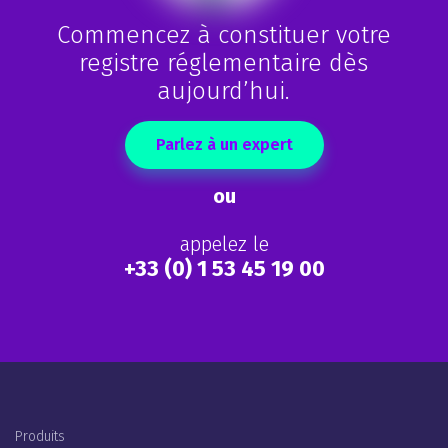
Commencez à constituer votre
registre réglementaire dès
aujourd’hui.
Parlez à un expert
ou
appelez le
+33 (0) 1 53 45 19 00
Footer Menu (FR)
Produits