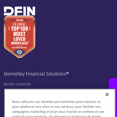
Donnelley Financial Solutions®
Restez connecté
Contact an Expert
LinkedIn
Twitter
Facebook
Instagram
Youtube
Nous utilisons vos données personnelles pour mesurer et
Nous traiterons vos coordonnées conformément à notre
pour améliorer nos sites et nos services, pour faciliter nos
campagnes marketing et pour vous fournir un contenu et une
politique de
confidentialité
,
à la politique en matière de cookies
publicité personnalisés. En cliquant sur le bouton de droite,