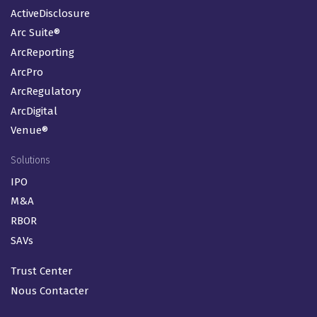
ActiveDisclosure
Arc Suite®
ArcReporting
ArcPro
ArcRegulatory
ArcDigital
Venue®
Solutions
IPO
M&A
RBOR
SAVs
Trust Center
Nous Contacter