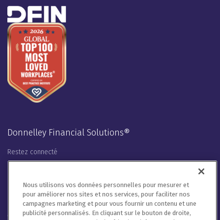
Donnelley Financial Solutions®
Restez connecté
LinkedIn
Twitter
Facebook
Instagram
Youtube
Nous utilisons vos données personnelles pour mesurer et
pour améliorer nos sites et nos services, pour faciliter nos
Nous traiterons vos coordonnées conformément à notre
campagnes marketing et pour vous fournir un contenu et une
politique de
confidentialité
,
à la politique en matière de cookies
publicité personnalisés. En cliquant sur le bouton de droite,
et aux conditions d'utilisation. Ne vendez pas mes informations