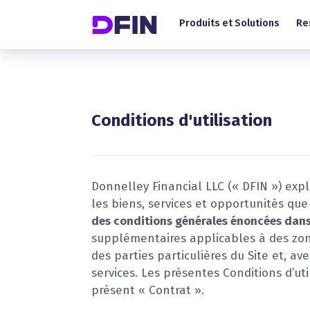
Main Menu (FR)
Skip to main content
Produits et Solutions
Re
Conditions d'utilisation
Donnelley Financial LLC (« DFIN ») expl
les biens, services et opportunités que
des conditions générales énoncées dans 
supplémentaires applicables à des zone
des parties particulières du Site et, av
services. Les présentes Conditions d’u
présent « Contrat ».