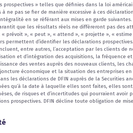
s prospectives » telles que définies dans la loi américai
és à ne pas se fier de manière excessive à ces déclaratio
intégralité en se référant aux mises en garde suivantes
arantit que les résultats réels ne diffèreront pas des at
, « prévoit », « peut », « attend », « projette », « estim
 permettent d’identifier les déclarations prospectives.
ncluent, entre autres, l’acceptation par les clients de 
lisation et d’intégration des acquisitions, la fréquence e
issance des ventes auprès des nouveaux clients, les ch
oncture économique et la situation des entreprises en 
ans les déclarations de DFIN auprès de la Securities a
es qu’à la date à laquelle elles sont faites, elles son
es, de risques et d’incertitudes qui pourraient avoir po
ons prospectives. DFIN décline toute obligation de mise
té