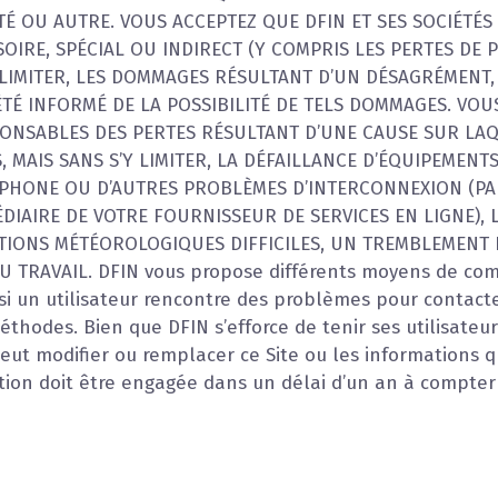
LITÉ OU AUTRE. VOUS ACCEPTEZ QUE DFIN ET SES SOCIÉTÉ
RE, SPÉCIAL OU INDIRECT (Y COMPRIS LES PERTES DE PR
 LIMITER, LES DOMMAGES RÉSULTANT D’UN DÉSAGRÉMENT,
A ÉTÉ INFORMÉ DE LA POSSIBILITÉ DE TELS DOMMAGES. VO
SPONSABLES DES PERTES RÉSULTANT D’UNE CAUSE SUR LAQ
S, MAIS SANS S’Y LIMITER, LA DÉFAILLANCE D’ÉQUIPEME
ÉPHONE OU D’AUTRES PROBLÈMES D’INTERCONNEXION (PA
ÉDIAIRE DE VOTRE FOURNISSEUR DE SERVICES EN LIGNE), L
TIONS MÉTÉOROLOGIQUES DIFFICILES, UN TREMBLEMENT D
 TRAVAIL. DFIN vous propose différents moyens de comm
, si un utilisateur rencontre des problèmes pour contac
 méthodes. Bien que DFIN s’efforce de tenir ses utilisate
t modifier ou remplacer ce Site ou les informations q
ction doit être engagée dans un délai d’un an à compter