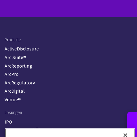
Footer Menu (DE)
Produkte
ActiveDisclosure
Arc Suite®
ArcReporting
ArcPro
ArcRegulatory
ArcDigital
Venue®
Lösungen
IPO
Fusionen und Übernahmen