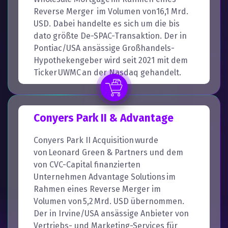
Reverse Merger im Volumen von16,1 Mrd.
USD. Dabei handelte es sich um die bis
dato größte De-SPAC-Transaktion. Der in
Pontiac/USA ansässige Großhandels-
Hypothekengeber wird seit 2021 mit dem
Ticker UWMC an der Nasdaq gehandelt.
Conyers Park II & Advantage
Conyers Park II Acquisition wurde
von Leonard Green & Partners und dem
von CVC-Capital finanzierten
Unternehmen Advantage Solutions im
Rahmen eines Reverse Merger im
Volumen von 5,2 Mrd. USD übernommen.
Der in Irvine/USA ansässige Anbieter von
Vertriebs- und Marketing-Services für