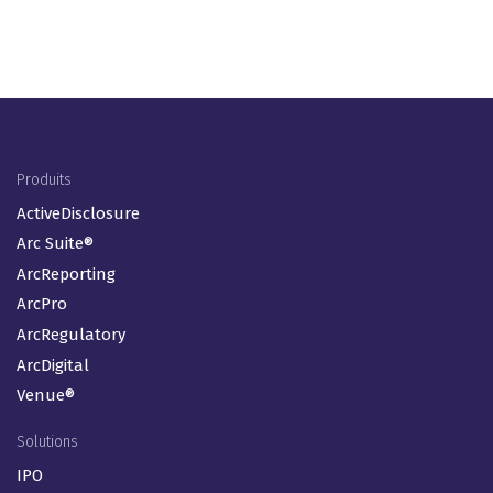
Footer Menu (FR)
Produits
ActiveDisclosure
Arc Suite®
ArcReporting
ArcPro
ArcRegulatory
ArcDigital
Venue®
Solutions
IPO