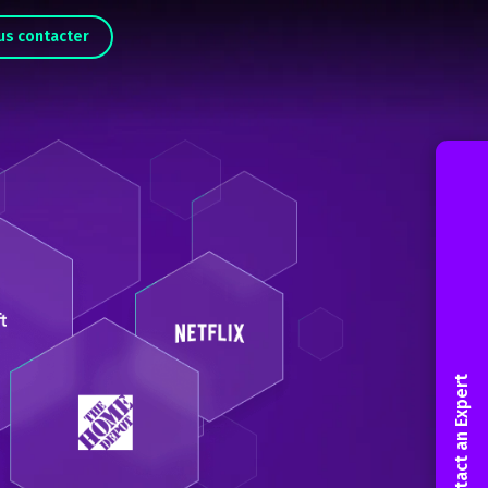
us contacter
Contact an Expert