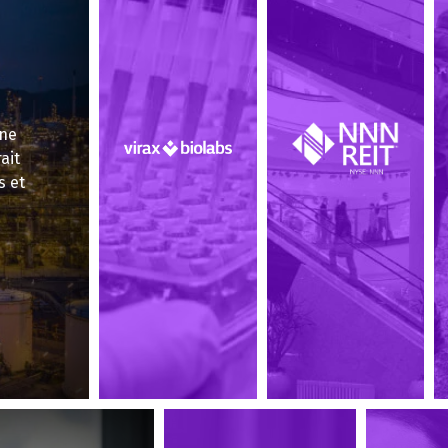
une
ait
s et