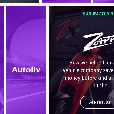
MANUFACTURI
How we helped an e
vehicle company save
money before and af
public
See results