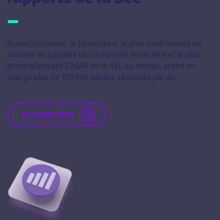
ActiveDisclosure, le fournisseur le plus expérimenté en
matière de logiciels de conformité financière et le plus
grand déposant EDGAR de la SEC au monde, prend en
charge plus de 170 000 dépôts sécurisés par an.
En savoir plus