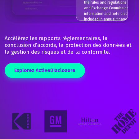
the rules and regulations of the 
and Exchange Commission. Cert
information and note disclosure
included in annual financial sta
prepared in accordance with ac
principles generally accepted in 
have been condensed or omitte
Accélérez les rapports réglementaires, la
pursuant to these rules and regu
conclusion d'accords, la protection des données et
although we have strong though
la gestion des risques et de la conformité.
the disclosures made are adequ
make the information not mislead
our opinion, the unaudited inter
condensed consolidated financi
Explorez ActiveDisclosure
statements contain all adjustme