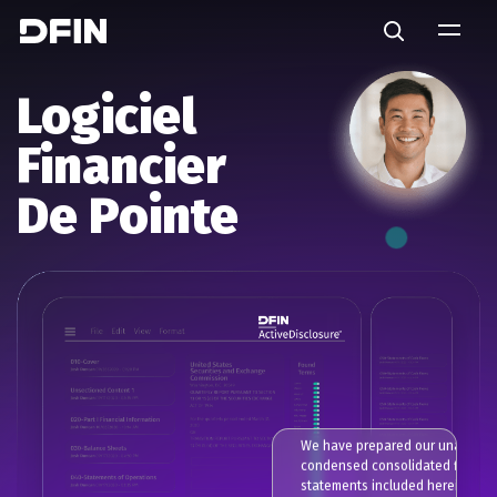
Skip to main content
Search
Logiciel
Financier
De Pointe
We have prepared our unaudited
condensed consolidated financi
statements included herein purs