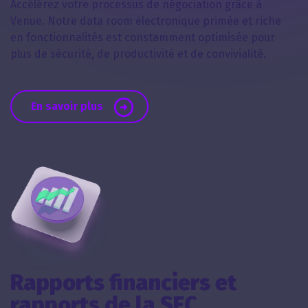
Accélérez votre processus de négociation grâce à
Venue. Notre data room électronique primée et riche
en fonctionnalités est constamment optimisée pour
plus de sécurité, de productivité et de convivialité.
En savoir plus
Rapports financiers et
rapports de la SEC