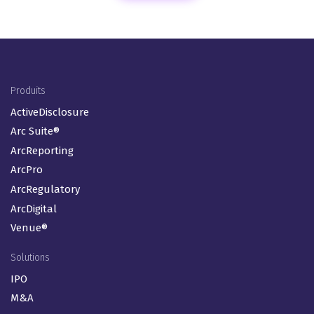
Footer Menu (FR)
Produits
ActiveDisclosure
Arc Suite®
ArcReporting
ArcPro
ArcRegulatory
ArcDigital
Venue®
Solutions
IPO
M&A