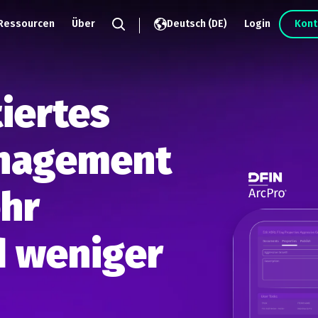
Ressourcen
Über
Deutsch (DE)
Login
Kont
Search
iertes
nagement
ehr
d weniger