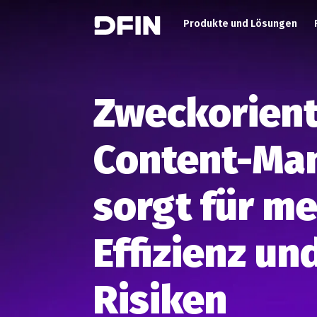
Main Menu (DE)
Skip to main content
Produkte und Lösungen
Zweckorient
Content-Ma
sorgt für m
Effizienz un
Risiken