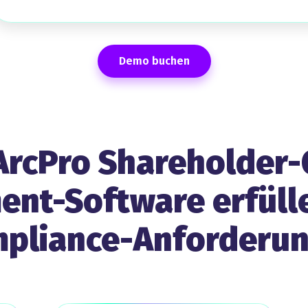
Demo buchen
 ArcPro Shareholder-
t-Software erfülle
pliance-Anforderu