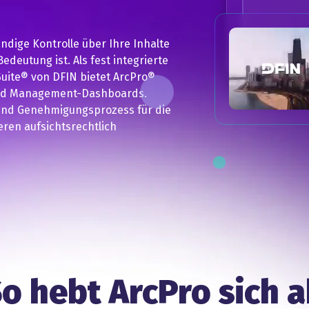
ändige Kontrolle über Ihre Inhalte
edeutung ist. Als fest integrierte
ite® von DFIN bietet ArcPro®
 und Management-Dashboards.
und Genehmigungsprozess für die
eren aufsichtsrechtlich
o hebt ArcPro sich 