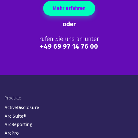
was die End-to-End-Risiko-
und Compliance-Lösungen
von DFIN auszeichnet.
Mehr erfahren
oder
rufen Sie uns an unter
+49 69 97 14 76 00
Footer Menu (DE)
Produkte