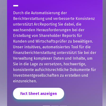
utomatisierung der
Wie optimiert Arc
attung und verbesserte Konsistenz
Veröffentlichung 
ArcReporting Sie dabei, die
Was für eine Inve
 Herausforderungen bei der
verwalteten Vermö
von Shareholder Reports für
US-Dollar ein 48-
Wirtschaftsprüfer zu bewältigen.
zu einer Angelegen
ives, automatisiertes Tool für die
Minuten erledigen
hterstattung unterstützt Sie bei der
mit DFIN brachte
komplexer Daten und Inhalte, um
Vorteile:
age zu versetzen, hochwertige,
Mehrere opera
 aufsichtsrechtliche Dokumente für
wurden elimin
esellschaften zu erstellen und
Der Zeit- und
n.
Teams für di
Veröffentlic
wurde verring
eet anzeigen
Die Anwendun
innerhalb kür