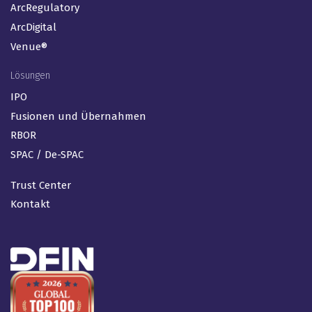
ActiveDisclosure
Arc Suite®
ArcReporting
ArcPro
ArcRegulatory
ArcDigital
Venue®
Lösungen
IPO
Fusionen und Übernahmen
RBOR
SPAC / De-SPAC
Trust Center
Kontakt