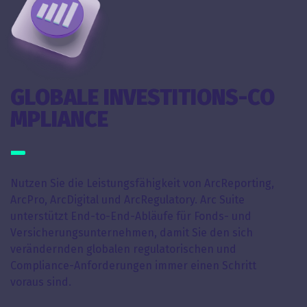
GLOBALE INVESTITIONS-CO
MPLIANCE
Nutzen Sie die Leistungsfähigkeit von ArcReporting,
ArcPro, ArcDigital und ArcRegulatory. Arc Suite
unterstützt End-to-End-Abläufe für Fonds- und
Versicherungsunternehmen, damit Sie den sich
verändernden globalen regulatorischen und
Compliance-Anforderungen immer einen Schritt
voraus sind.