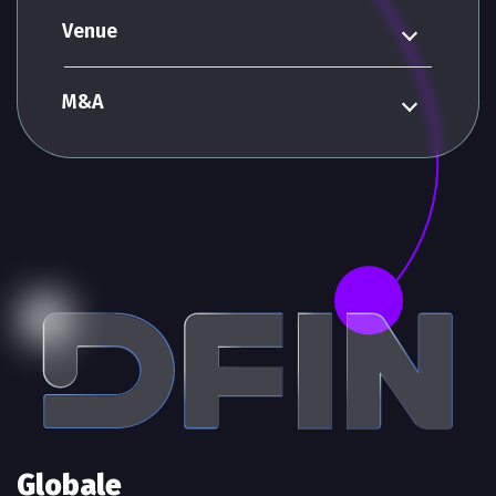
Venue
M&A
Globale