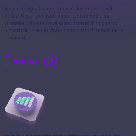
Beschleunigen Sie den Transaktionsprozess mit
Venue. Unser preisgekrönter, funktionsreicher
virtueller Datenraum wird kontinuierlich in puncto
Sicherheit, Produktivität und Benutzerfreundlichkeit
optimiert.
Mehr dazu