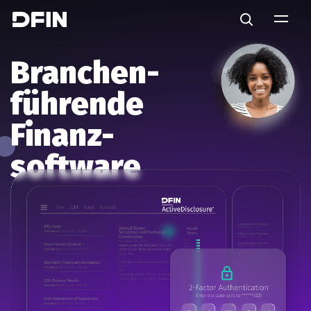
Skip to main content
Search
Branchen-
führende
Finanz-
software