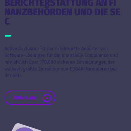
BERICHTERSTATTUNG AN FI
NANZBEHÖRDEN UND DIE SE
C
ActiveDisclosure ist der erfahrenste Anbieter von
Software-Lösungen für die finanzielle Compliance und
mit jährlich über 170.000 sicheren Einreichungen der
weltweit größte Einreicher von EDGAR-Formularen bei
der SEC.
Mehr dazu