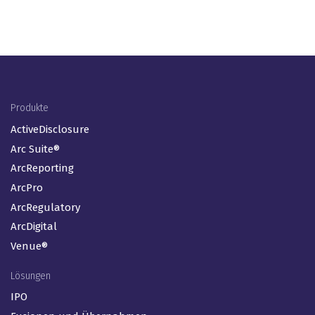
Footer Menu (DE)
Produkte
ActiveDisclosure
Arc Suite®
ArcReporting
ArcPro
ArcRegulatory
ArcDigital
Venue®
Lösungen
IPO