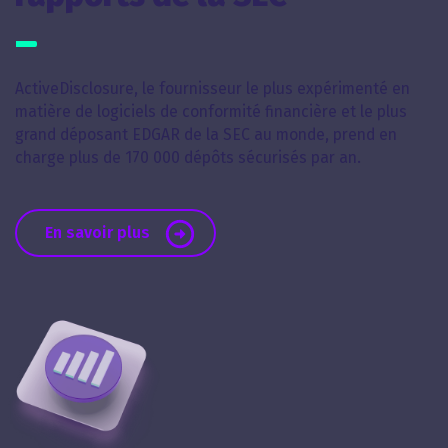
ActiveDisclosure, le fournisseur le plus expérimenté en
matière de logiciels de conformité financière et le plus
grand déposant EDGAR de la SEC au monde, prend en
charge plus de 170 000 dépôts sécurisés par an.
En savoir plus