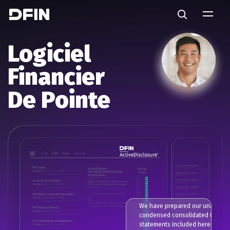
Skip to main content
Search
Logiciel
Financier
De Pointe
We have prepared our unaudited
condensed consolidated financi
statements included herein purs