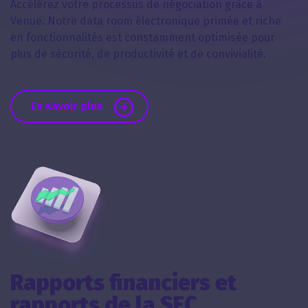
Accélérez votre processus de négociation grâce à
Venue. Notre data room électronique primée et riche
en fonctionnalités est constamment optimisée pour
plus de sécurité, de productivité et de convivialité.
En savoir plus
Rapports financiers et
rapports de la SEC