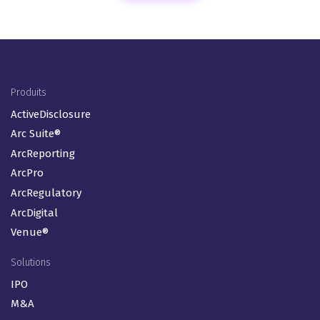
Footer Menu (FR)
Produits
ActiveDisclosure
Arc Suite®
ArcReporting
ArcPro
ArcRegulatory
ArcDigital
Venue®
Solutions
IPO
M&A