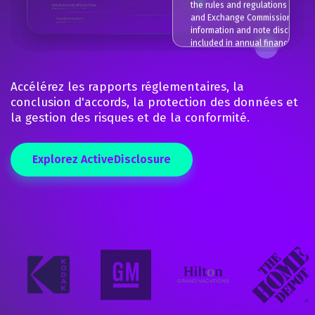
the rules and regulations of the 
and Exchange Commission. Cert
information and note disclosure
included in annual financial sta
prepared in accordance with ac
principles generally accepted in 
have been condensed or omitte
Accélérez les rapports réglementaires, la
pursuant to these rules and regu
conclusion d'accords, la protection des données et
although we have strong though
la gestion des risques et de la conformité.
the disclosures made are adequ
make the information not mislead
our opinion, the unaudited inter
condensed consolidated financi
Explorez ActiveDisclosure
statements contain all adjustme