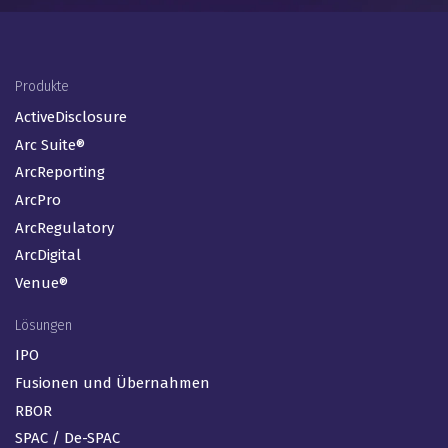
Footer Menu (DE)
Produkte
ActiveDisclosure
Arc Suite®
ArcReporting
ArcPro
ArcRegulatory
ArcDigital
Venue®
Lösungen
IPO
Fusionen und Übernahmen
RBOR
SPAC / De-SPAC