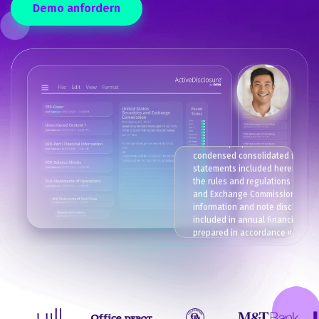
Demo anfordern
We have prepared our unaudited
condensed consolidated financi
statements included herein purs
the rules and regulations of the 
and Exchange Commission. Cert
information and note disclosure
included in annual financial sta
prepared in accordance with ac
principles generally accepted in 
have been condensed or omitte
pursuant to these rules and regu
although we have strong though
the disclosures made are adequ
make the information not mislead