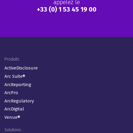
appelez le
+33 (0) 1 53 45 19 00
Footer Menu (FR)
Produits
ActiveDisclosure
Arc Suite®
ArcReporting
ArcPro
ArcRegulatory
ArcDigital
Venue®
Solutions