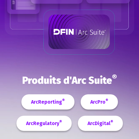
®
Produits d'Arc Suite
®
®
ArcReporting
ArcPro
®
®
ArcRegulatory
ArcDigital